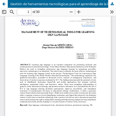
Gestión de herramientas tecnológicas para el aprendizaje de la lengua de señas