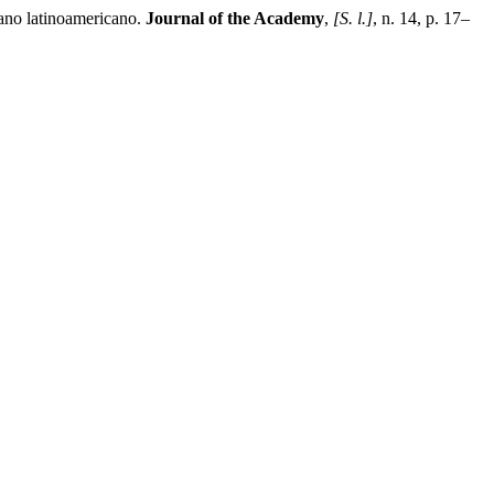
bano latinoamericano.
Journal of the Academy
,
[S. l.]
, n. 14, p. 17–