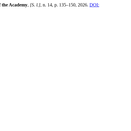
f the Academy
,
[S. l.]
, n. 14, p. 135–150, 2026.
DOI: