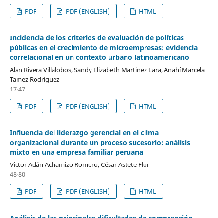
PDF
PDF (ENGLISH)
HTML
Incidencia de los criterios de evaluación de políticas
públicas en el crecimiento de microempresas: evidencia
correlacional en un contexto urbano latinoamericano
Alan Rivera Villalobos, Sandy Elizabeth Martinez Lara, Anahí Marcela
Tamez Rodríguez
17-47
PDF
PDF (ENGLISH)
HTML
Influencia del liderazgo gerencial en el clima
organizacional durante un proceso sucesorio: análisis
mixto en una empresa familiar peruana
Victor Adán Achamizo Romero, César Astete Flor
48-80
PDF
PDF (ENGLISH)
HTML
Análisis de las principales dificultades de comprensión