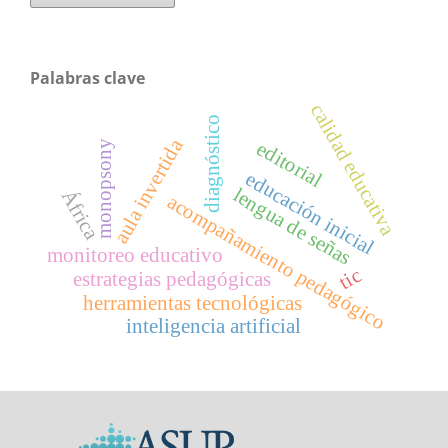
Palabras clave
calidad educativa
diagnóstico
aula invertida
editorial
monopsony
educación inicial
lengua de señas
África
acompañamiento pedagógico
monitoreo educativo
tic
estrategias pedagógicas
herramientas tecnológicas
inteligencia artificial