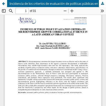
Incidencia de los criterios de evaluación de políticas públicas en el crecimiento de microempresas: evidencia correlacional en un contexto urbano latinoamericano