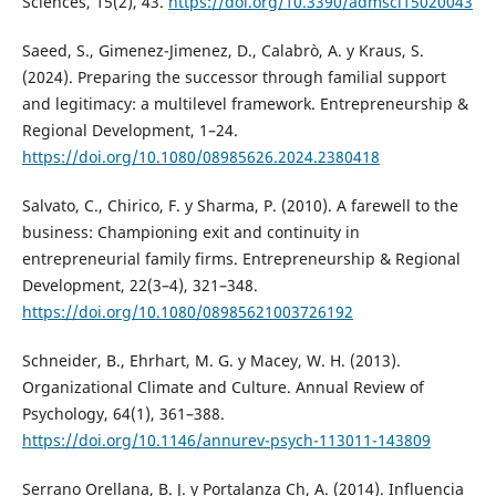
Sciences, 15(2), 43.
https://doi.org/10.3390/admsci15020043
Saeed, S., Gimenez-Jimenez, D., Calabrò, A. y Kraus, S.
(2024). Preparing the successor through familial support
and legitimacy: a multilevel framework. Entrepreneurship &
Regional Development, 1–24.
https://doi.org/10.1080/08985626.2024.2380418
Salvato, C., Chirico, F. y Sharma, P. (2010). A farewell to the
business: Championing exit and continuity in
entrepreneurial family firms. Entrepreneurship & Regional
Development, 22(3–4), 321–348.
https://doi.org/10.1080/08985621003726192
Schneider, B., Ehrhart, M. G. y Macey, W. H. (2013).
Organizational Climate and Culture. Annual Review of
Psychology, 64(1), 361–388.
https://doi.org/10.1146/annurev-psych-113011-143809
Serrano Orellana, B. J. y Portalanza Ch, A. (2014). Influencia