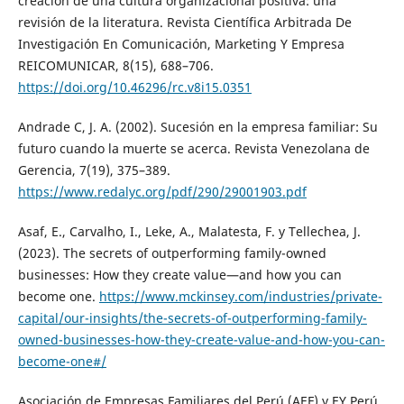
creación de una cultura organizacional positiva: una
revisión de la literatura. Revista Científica Arbitrada De
Investigación En Comunicación, Marketing Y Empresa
REICOMUNICAR, 8(15), 688–706.
https://doi.org/10.46296/rc.v8i15.0351
Andrade C, J. A. (2002). Sucesión en la empresa familiar: Su
futuro cuando la muerte se acerca. Revista Venezolana de
Gerencia, 7(19), 375–389.
https://www.redalyc.org/pdf/290/29001903.pdf
Asaf, E., Carvalho, I., Leke, A., Malatesta, F. y Tellechea, J.
(2023). The secrets of outperforming family-owned
businesses: How they create value—and how you can
become one.
https://www.mckinsey.com/industries/private-
capital/our-insights/the-secrets-of-outperforming-family-
owned-businesses-how-they-create-value-and-how-you-can-
become-one#/
Asociación de Empresas Familiares del Perú (AEF) y EY Perú.