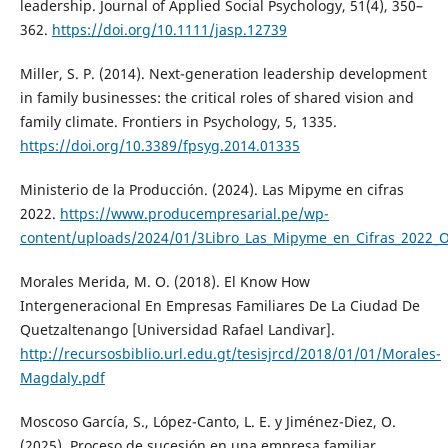
leadership. Journal of Applied Social Psychology, 51(4), 350–
362.
https://doi.org/10.1111/jasp.12739
Miller, S. P. (2014). Next-generation leadership development
in family businesses: the critical roles of shared vision and
family climate. Frontiers in Psychology, 5, 1335.
https://doi.org/10.3389/fpsyg.2014.01335
Ministerio de la Producción. (2024). Las Mipyme en cifras
2022.
https://www.producempresarial.pe/wp-
content/uploads/2024/01/3Libro_Las_Mipyme_en_Cifras_2022_O
Morales Merida, M. O. (2018). El Know How
Intergeneracional En Empresas Familiares De La Ciudad De
Quetzaltenango [Universidad Rafael Landivar].
http://recursosbiblio.url.edu.gt/tesisjrcd/2018/01/01/Morales-
Magdaly.pdf
Moscoso García, S., López-Canto, L. E. y Jiménez-Diez, O.
(2025). Proceso de sucesión en una empresa familiar.