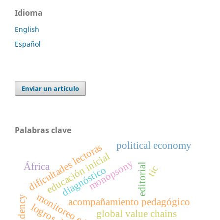
Idioma
English
Español
Enviar un artículo
Palabras clave
political economy
dificultades lectoras
educación inicial
monopsony
África
editorial
tic
diagnóstico
monitoreo educativo
dependency
acompañamiento pedagógico
global value chains