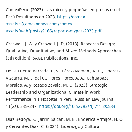
ComexPerú. (2023). Las micro y pequeñas empresas en el
Perú Resultados en 2023.
https://comex-
assets.s3.amazonaws.com/comex-
assets/web/posts/9166/reporte-mypes-2023.pdf
Creswell, J. W. y Creswell, J. D. (2018). Research Design:
Qualitative, Quantitative, and Mixed Methods Approaches
(5th edition). SAGE Publications, Inc.
De La Fuente Barreda, C. S., Pérez-Mamani, R. H., Linares-
Vizcarra, M. L. del C., Flores Flores, A. A., Cahuapaza
Morales, A. y Rosado Zavala, M. O. (2023). Strategic
Leadership and Organizational Climate in Work
Performance in a Hospital in Peru. Russian Law Journal,
11(2s), 235–247.
https://doi.org/10.52783/rlj.v11i2s.583
Díaz Bedoya, K., Jarrín Salcán, M. E., Enderica Armijos, H. O.
y Cervantes Díaz, C. (2024). Liderazgo y Cultura