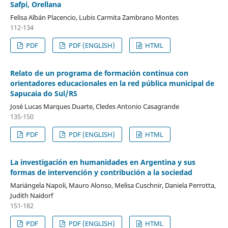
Safpi, Orellana
Felisa Albán Placencio, Lubis Carmita Zambrano Montes
112-134
PDF
PDF (ENGLISH)
HTML
Relato de un programa de formación continua con
orientadores educacionales en la red pública municipal de
Sapucaia do Sul/RS
José Lucas Marques Duarte, Cledes Antonio Casagrande
135-150
PDF
PDF (ENGLISH)
HTML
La investigación en humanidades en Argentina y sus
formas de intervención y contribución a la sociedad
Mariángela Napoli, Mauro Alonso, Melisa Cuschnir, Daniela Perrotta,
Judith Naidorf
151-182
PDF
PDF (ENGLISH)
HTML