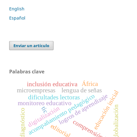
English
Español
Enviar un artículo
Palabras clave
África
inclusión educativa
microempresas
lengua de señas
educación inicial
logros de aprendizaje
acompañamiento pedagógico
dificultades lectoras
monitoreo educativo
globalización
digitalización
tic
diagnóstico
comprensión lectora
editorial