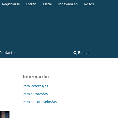
Registrarse
Entrar
Buscar
Indexada en
Avisos
Contacto
Buscar
Información
Para lectores/as
Para autores/as
Para bibliotecarios/as