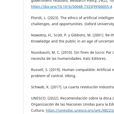
government relations. Research Policy, 29(2), 10
https://doi.org/10.1016/S0048-7333(99)00055-4
Floridi, L. (2023). The ethics of artificial intellige
challenges, and opportunities. Oxford University
Nowotny, H., Scott, P. y Gibbons, M. (2001). Re-t
Knowledge and the public in an age of uncertaint
Nussbaum, M. C. (2010). Sin fines de lucro: Por
necesita de las humanidades. Katz Editores.
Russell, S. (2019). Human compatible: Artificial 
problem of control. Viking.
Schwab, K. (2017). La cuarta revolución industria
UNESCO. (2022). Recomendación sobre la ética de 
Organización de las Naciones Unidas para la Educ
Cultura.
https://unesdoc.unesco.org/ark:/4822