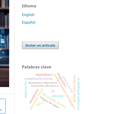
Idioma
English
Español
Enviar un artículo
Palabras clave
diagnóstico
dependency
acompañamiento pedagógico
global value chains
aula invertida
comprensión lectora
estrategias pedagógicas
monitoreo educativo
negociación
inclusión educativa
educación inicial
monopsony
tic
dificultades lectoras
editorial
lengua de señas
África
L