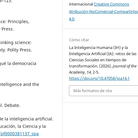
9–123.
internacional
Creative Commons
Atribución-NoComercial-CompartirIg
4.0
.
nce: Principles,
 Press.
Cómo citar
hinking science:
La Inteligencia Humana (IH) y la
y. Polity Press.
Inteligencia Artificial (IA): retos de las
Ciencias Sociales en tiempos de
 qué la democracia
transformación. (2026).
Journal of the
Academy
,
14
, 2-5.
https://doi.org/10.47058/joa14.1
intelligence and the
Más formatos de cita
l. Debate.
la inteligencia artificial.
ación, la Ciencia y la
3/pf0000381137_spa