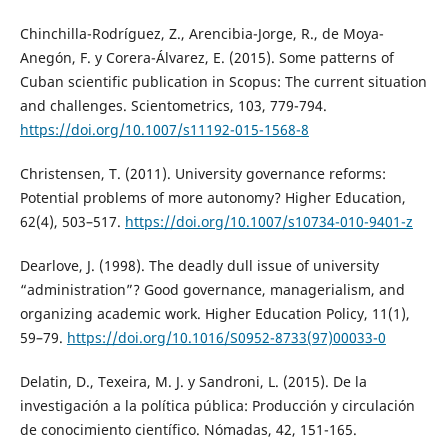
Chinchilla-Rodríguez, Z., Arencibia-Jorge, R., de Moya-
Anegón, F. y Corera-Álvarez, E. (2015). Some patterns of
Cuban scientific publication in Scopus: The current situation
and challenges. Scientometrics, 103, 779-794.
https://doi.org/10.1007/s11192-015-1568-8
Christensen, T. (2011). University governance reforms:
Potential problems of more autonomy? Higher Education,
62(4), 503–517.
https://doi.org/10.1007/s10734-010-9401-z
Dearlove, J. (1998). The deadly dull issue of university
“administration”? Good governance, managerialism, and
organizing academic work. Higher Education Policy, 11(1),
59–79.
https://doi.org/10.1016/S0952-8733(97)00033-0
Delatin, D., Texeira, M. J. y Sandroni, L. (2015). De la
investigación a la política pública: Producción y circulación
de conocimiento científico. Nómadas, 42, 151-165.